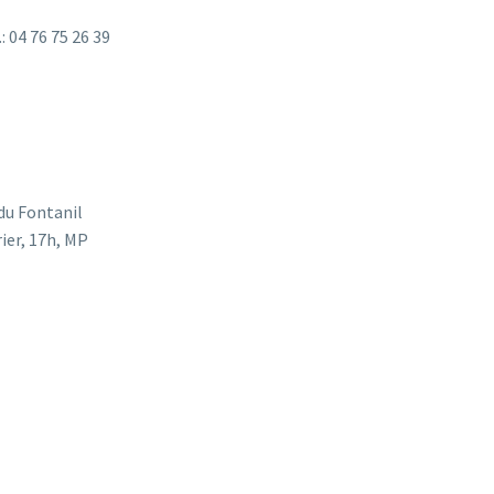
: 04 76 75 26 39
 du Fontanil
rier, 17h, MP